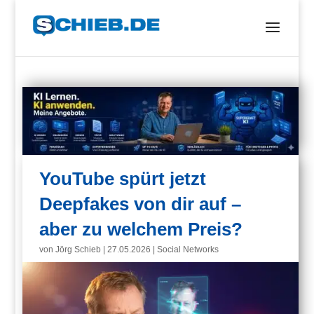
YouTube spürt jetzt
Deepfakes von dir auf –
aber zu welchem Preis?
von
Jörg Schieb
|
27.05.2026
|
Social Networks