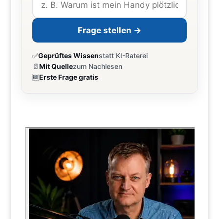
Frage stellen →
✅
Geprüftes Wissen
statt KI-Raterei
📄
Mit Quelle
zum Nachlesen
🆓
Erste Frage gratis