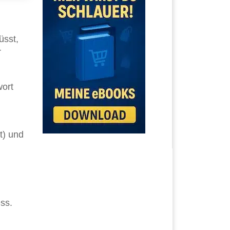
üsst,
r
wort
t) und
ss.