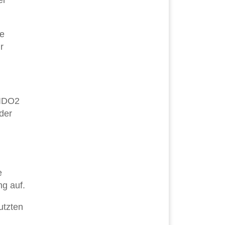
te
r
FIDO2
der
,
e
ng auf.
utzten