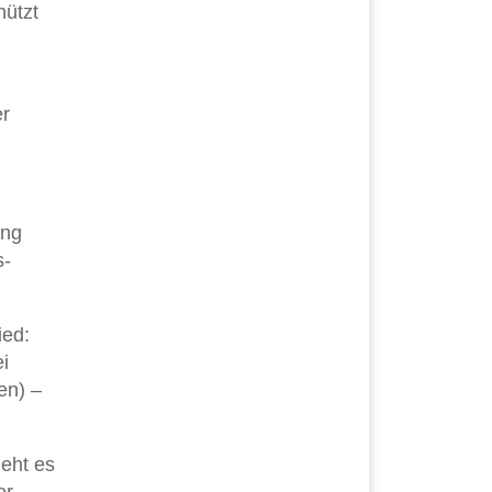
ützt
er
ung
s-
ied:
i
en) –
geht es
er