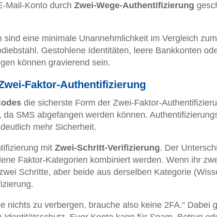
 E-Mail-Konto durch
Zwei-Wege-Authentifizierung
gesch
 sind eine minimale Unannehmlichkeit im Vergleich zum
iebstahl. Gestohlene Identitäten, leere Bankkonten od
olgen können gravierend sein.
 Zwei-Faktor-Authentifizierung
odes
die sicherste Form der Zwei-Faktor-Authentifizier
lig, da SMS abgefangen werden können. Authentifizierung
deutlich mehr Sicherheit.
ifizierung mit
Zwei-Schritt-Verifizierung
. Der Untersch
ene Faktor-Kategorien kombiniert werden. Wenn ihr zwe
wei Schritte, aber beide aus derselben Kategorie (Wiss
izierung.
be nichts zu verbergen, brauche also keine 2FA.“ Dabei 
 Identitätsschutz. Euer Konto kann für Spam, Betrug od