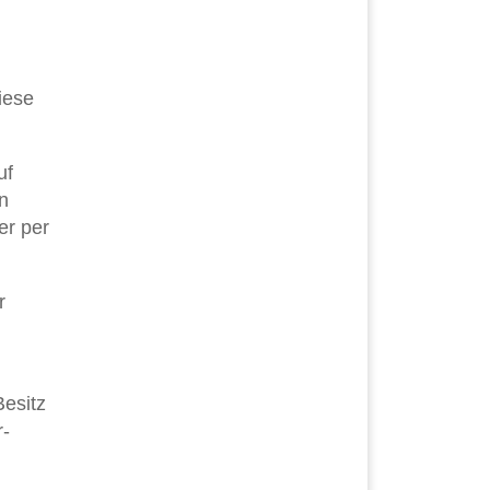
iese
uf
en
er per
r
Besitz
r-