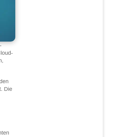
-
Cloud-
n,
rden
. Die
nten