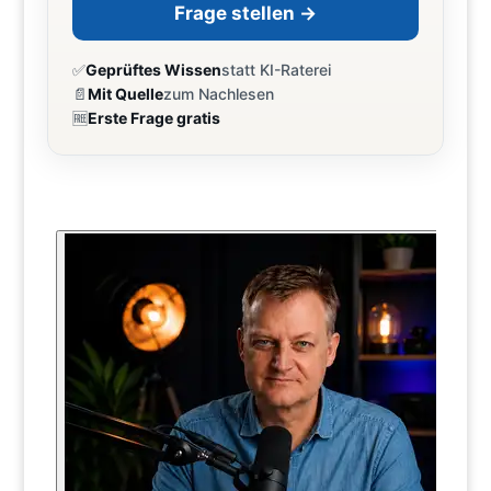
Frage stellen →
✅
Geprüftes Wissen
statt KI-Raterei
📄
Mit Quelle
zum Nachlesen
🆓
Erste Frage gratis