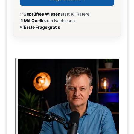
✅
Geprüftes Wissen
statt KI-Raterei
📄
Mit Quelle
zum Nachlesen
🆓
Erste Frage gratis