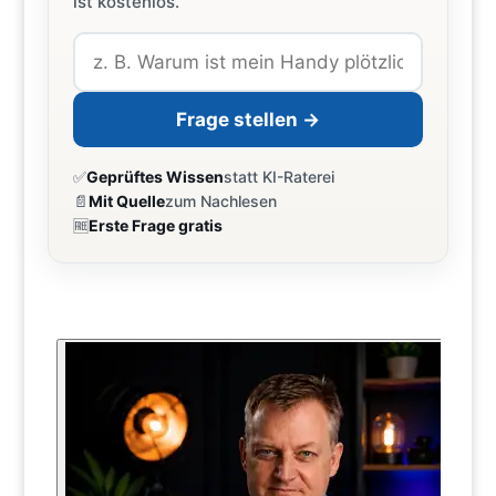
ist kostenlos.
Frage stellen →
✅
Geprüftes Wissen
statt KI-Raterei
📄
Mit Quelle
zum Nachlesen
🆓
Erste Frage gratis