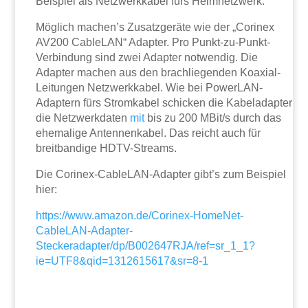
Beispiel als Netzwerkkabel fürs Heimnetzwerk.
Möglich machen’s Zusatzgeräte wie der „Corinex
AV200 CableLAN“ Adapter. Pro Punkt-zu-Punkt-
Verbindung sind zwei Adapter notwendig. Die
Adapter machen aus den brachliegenden Koaxial-
Leitungen Netzwerkkabel. Wie bei PowerLAN-
Adaptern fürs Stromkabel schicken die Kabeladapter
die Netzwerkdaten
mit
bis zu 200 MBit/s durch das
ehemalige Antennenkabel. Das reicht auch für
breitbandige HDTV-Streams.
Die Corinex-CableLAN-Adapter gibt’s zum Beispiel
hier:
https://www.amazon.de/Corinex-HomeNet-
CableLAN-Adapter-
Steckeradapter/dp/B002647RJA/ref=sr_1_1?
ie=UTF8&qid=1312615617&sr=8-1