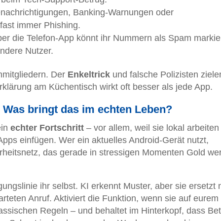
nachrichtigungen, Banking-Warnungen oder
fast immer Phishing.
er die Telefon-App könnt ihr Nummern als Spam markie
andere Nutzer.
nmitgliedern. Der
Enkeltrick
und falsche Polizisten ziele
klärung am Küchentisch wirkt oft besser als jede App.
: Was bringt das im echten Leben?
ein
echter Fortschritt
– vor allem, weil sie lokal arbeite
Apps einfügen. Wer ein aktuelles Android-Gerät nutzt,
rheitsnetz, das gerade in stressigen Momenten Gold wer
ungslinie ihr selbst. KI erkennt Muster, aber sie ersetzt 
teten Anruf. Aktiviert die Funktion, wenn sie auf eurem
klassischen Regeln – und behaltet im Hinterkopf, dass Be