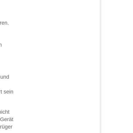
ren.
n
n und
t sein
nicht
 Gerät
trüger