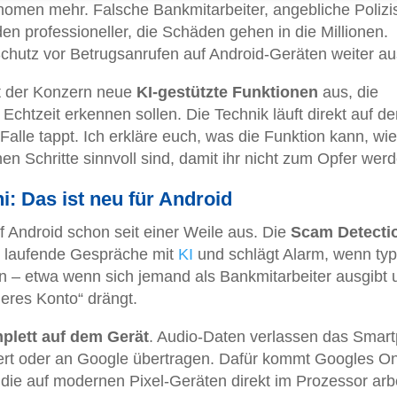
nomen mehr. Falsche Bankmitarbeiter, angebliche Polizi
en professioneller, die Schäden gehen in die Millionen.
chutz vor Betrugsanrufen auf Android-Geräten weiter au
lt der Konzern neue
KI-gestützte Funktionen
aus, die
 Echtzeit erkennen sollen. Die Technik läuft direkt auf d
Falle tappt. Ich erkläre euch, was die Funktion kann, wie
en Schritte sinnvoll sind, damit ihr nicht zum Opfer werd
: Das ist neu für Android
 Android schon seit einer Weile aus. Die
Scam Detecti
t laufende Gespräche mit
KI
und schlägt Alarm, wenn typ
n – etwa wenn sich jemand als Bankmitarbeiter ausgibt 
heres Konto“ drängt.
plett auf dem Gerät
. Audio-Daten verlassen das Smar
ert oder an Google übertragen. Dafür kommt Googles O
die auf modernen Pixel-Geräten direkt im Prozessor arbe