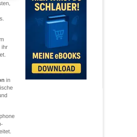
sten,
s.
em
 ihr
et.
on
in
ische
und
tphone
n-
itet.