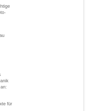
htige
to-
nau
s
Panik
 an:
xte für