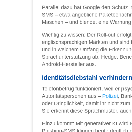
Parallel dazu hat Google den Schutz 
SMS – etwa angebliche Paketbenachri
Maschen – und blendet eine Warnung e
Wichtig zu wissen: Der Roll-out erfolgt
englischsprachigen Märkten und sind 
und in welchem Umfang die Erkennung 
Sprachunterstützung ab. Hedge: Berich
Android-Hersteller aus.
Identitätsdiebstahl verhinder
Telefonbetrug funktioniert, weil er
psy
Autoritätspersonen aus –
Polizei
, Ban
oder Dringlichkeit, damit ihr nicht z
Sie erkennt diese Sprachmuster, auch 
Hinzu kommt: Mit generativer KI wird B
Phishing-SMS klingen heute deutlich g