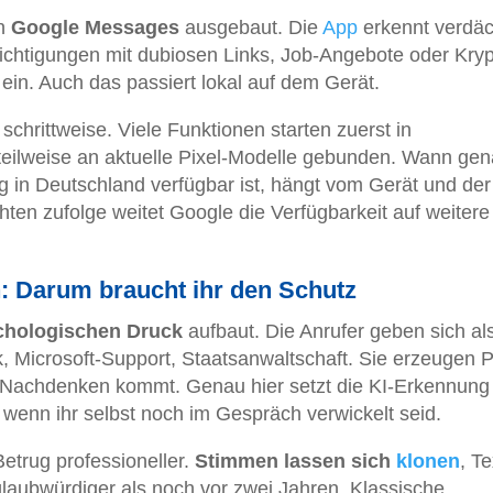
in
Google Messages
ausgebaut. Die
App
erkennt verdäc
chtigungen mit dubiosen Links, Job-Angebote oder Kryp
in. Auch das passiert lokal auf dem Gerät.
 schrittweise. Viele Funktionen starten zuerst in
teilweise an aktuelle Pixel-Modelle gebunden. Wann ge
in Deutschland verfügbar ist, hängt vom Gerät und der
ten zufolge weitet Google die Verfügbarkeit auf weitere
n: Darum braucht ihr den Schutz
chologischen Druck
aufbaut. Die Anrufer geben sich al
k, Microsoft-Support, Staatsanwaltschaft. Sie erzeugen 
um Nachdenken kommt. Genau hier setzt die KI-Erkennung
wenn ihr selbst noch im Gespräch verwickelt seid.
etrug professioneller.
Stimmen lassen sich
klonen
, Te
laubwürdiger als noch vor zwei Jahren. Klassische