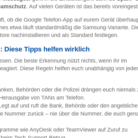
pamschutz
. Auf vielen Geräten ist das bereits voreingeste
rüft, ob die Google Telefon-App auf eurem Gerät überhau
ones etwa läuft standardmäßig die Samsung-Variante. Di
ore nachinstallieren und als Standard festlegen.
: Diese Tipps helfen wirklich
rlassen. Die beste Erkennung nützt nichts, wenn ihr im
eagiert. Diese Regeln helfen euch unabhängig von jed
nken, Behörden oder die Polizei drängen euch niemals 
 Herausgabe von TANs am Telefon.
egt auf und ruft die Bank, Behörde oder den angeblich
e Nummer zurück – nie über die Nummer, die euch gen
ramme wie AnyDesk oder TeamViewer auf Zuruf zu
le beim Tech-Support-Betrug.