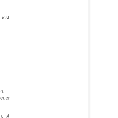
müsst
en.
 euer
, ist