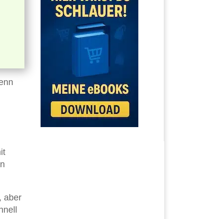
Wenn
it
an
, aber
hnell