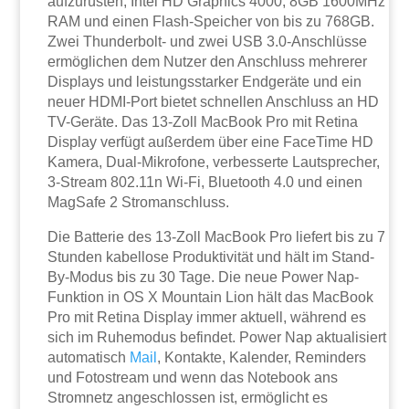
aufzurüsten, Intel HD Graphics 4000, 8GB 1600MHz
RAM und einen Flash-Speicher von bis zu 768GB.
Zwei Thunderbolt- und zwei USB 3.0-Anschlüsse
ermöglichen dem Nutzer den Anschluss mehrerer
Displays und leistungsstarker Endgeräte und ein
neuer HDMI-Port bietet schnellen Anschluss an HD
TV-Geräte. Das 13-Zoll MacBook Pro mit Retina
Display verfügt außerdem über eine FaceTime HD
Kamera, Dual-Mikrofone, verbesserte Lautsprecher,
3-Stream 802.11n Wi-Fi, Bluetooth 4.0 und einen
MagSafe 2 Stromanschluss.
Die Batterie des 13-Zoll MacBook Pro liefert bis zu 7
Stunden kabellose Produktivität und hält im Stand-
By-Modus bis zu 30 Tage. Die neue Power Nap-
Funktion in OS X Mountain Lion hält das MacBook
Pro mit Retina Display immer aktuell, während es
sich im Ruhemodus befindet. Power Nap aktualisiert
automatisch
Mail
, Kontakte, Kalender, Reminders
und Fotostream und wenn das Notebook ans
Stromnetz angeschlossen ist, ermöglicht es