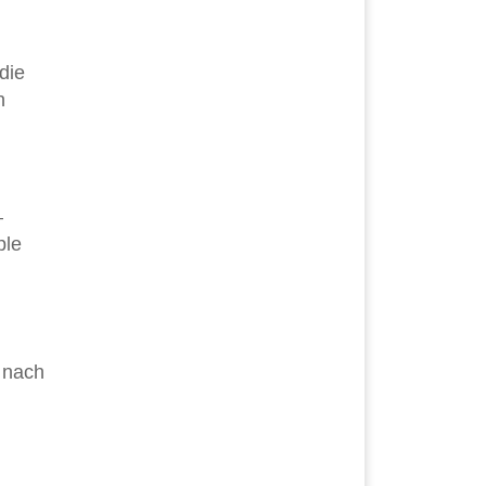
die
n
–
ple
e nach