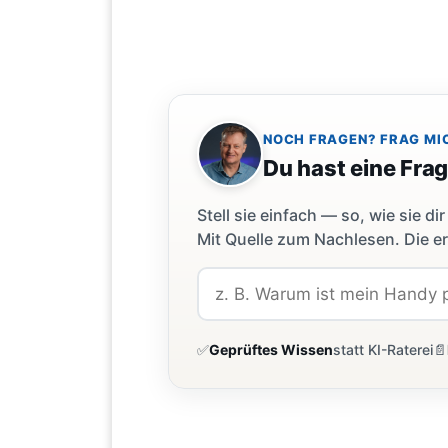
NOCH FRAGEN? FRAG MI
Du hast eine Fra
Stell sie einfach — so, wie sie 
Mit Quelle zum Nachlesen. Die er
✅
Geprüftes Wissen
statt KI-Raterei
📄