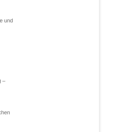
ge und
g –
schen