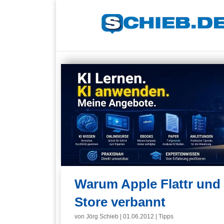
Warum Apple Flattr und
Store verbannt
von
Jörg Schieb
|
01.06.2012
|
Tipps