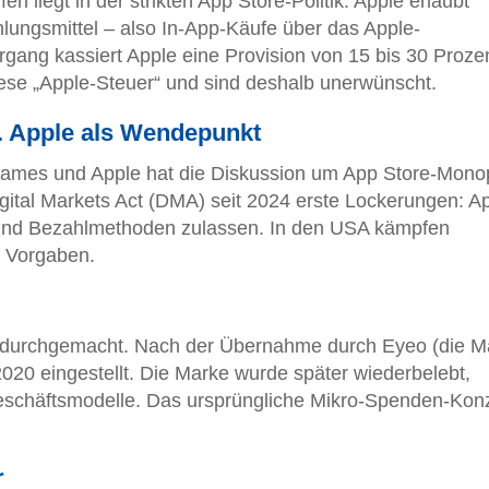
n liegt in der strikten App Store-Politik. Apple erlaubt
lungsmittel – also In-App-Käufe über das Apple-
ang kassiert Apple eine Provision von 15 bis 30 Prozen
ese „Apple-Steuer“ und sind deshalb unerwünscht.
s. Apple als Wendepunkt
Games und Apple hat die Diskussion um App Store-Mono
igital Markets Act (DMA) seit 2024 erste Lockerungen: A
 und Bezahlmethoden zulassen. In den USA kämpfen
n Vorgaben.
n durchgemacht. Nach der Übernahme durch Eyeo (die M
020 eingestellt. Die Marke wurde später wiederbelebt,
Geschäftsmodelle. Das ursprüngliche Mikro-Spenden-Kon
r