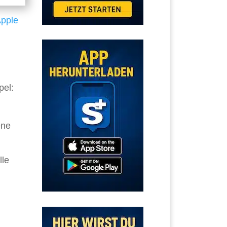
pple
pel:
ene
lle