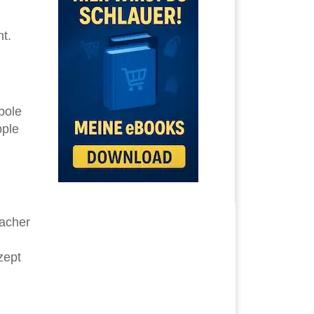
t.
pole
pple
acher
zept