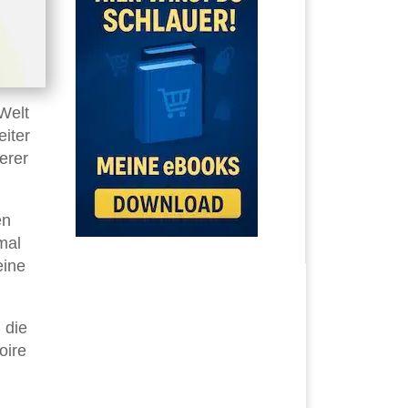
Welt
eiter
erer
en
mal
eine
 die
oire