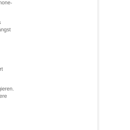
Phone-
s
ängst
rt
ieren.
ere