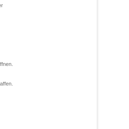
er
ffnen.
affen.