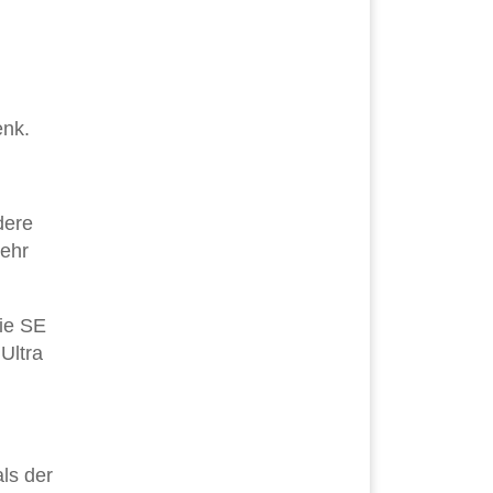
enk.
dere
mehr
Die SE
Ultra
ls der