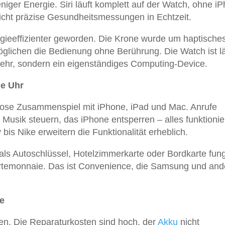
iger Energie. Siri läuft komplett auf der Watch, ohne i
cht präzise Gesundheitsmessungen in Echtzeit.
ergieeffizienter geworden. Die Krone wurde um haptische
glichen die Bedienung ohne Berührung. Die Watch ist l
ehr, sondern ein eigenständiges Computing-Device.
ne Uhr
tlose Zusammenspiel mit iPhone, iPad und Mac. Anrufe
 Musik steuern, das iPhone entsperren – alles funktionie
bis Nike erweitern die Funktionalität erheblich.
ls Autoschlüssel, Hotelzimmerkarte oder Bordkarte fung
ortemonnaie. Das ist Convenience, die Samsung und and
e
len. Die Reparaturkosten sind hoch, der
Akku
nicht