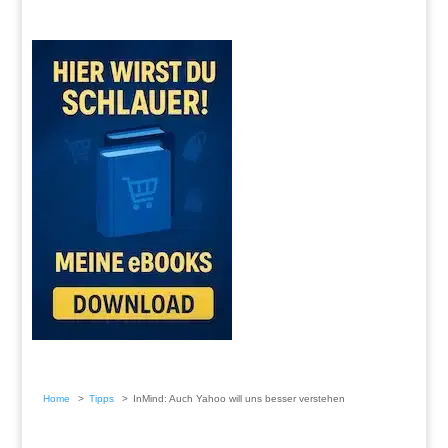
Home
Tipps
InMind: Auch Yahoo will uns besser verstehen