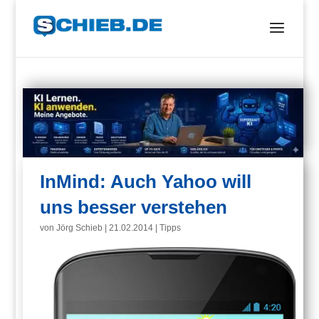
InMind: Auch Yahoo will
uns besser verstehen
von
Jörg Schieb
|
21.02.2014
|
Tipps