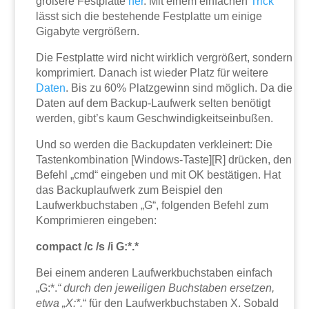
größere Festplatte
her
. Mit einem einfachen
Trick
lässt sich die bestehende Festplatte um einige
Gigabyte vergrößern.
Die Festplatte wird nicht wirklich vergrößert, sondern
komprimiert. Danach ist wieder Platz für weitere
Daten
. Bis zu 60% Platzgewinn sind möglich. Da die
Daten auf dem Backup-Laufwerk selten benötigt
werden, gibt’s kaum Geschwindigkeitseinbußen.
Und so werden die Backupdaten verkleinert: Die
Tastenkombination [Windows-Taste][R] drücken, den
Befehl „cmd“ eingeben und mit OK bestätigen. Hat
das Backuplaufwerk zum Beispiel den
Laufwerkbuchstaben „G“, folgenden Befehl zum
Komprimieren eingeben:
compact /c /s /i G:*.*
Bei einem anderen Laufwerkbuchstaben einfach
„G:*.
“ durch den jeweiligen Buchstaben ersetzen,
etwa „X:*.
“ für den Laufwerkbuchstaben X. Sobald