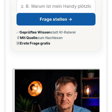
Frage stellen →
✅
Geprüftes Wissen
statt KI-Raterei
📄
Mit Quelle
zum Nachlesen
🆓
Erste Frage gratis