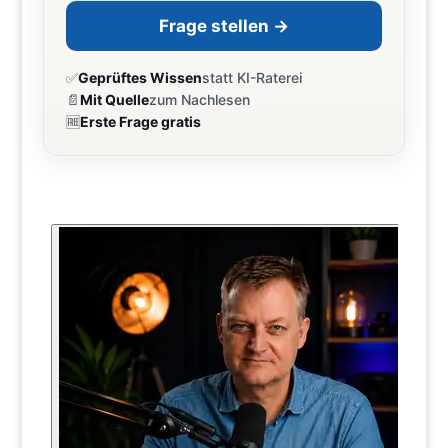
Frage stellen →
✅
Geprüftes Wissen
statt KI-Raterei
📄
Mit Quelle
zum Nachlesen
🆓
Erste Frage gratis