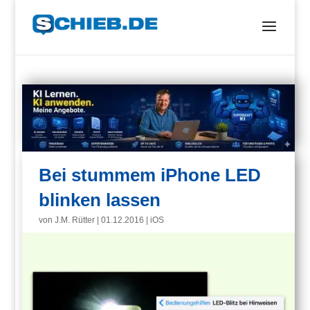
Bei stummem iPhone LED
blinken lassen
von
J.M. Rütter
|
01.12.2016
|
iOS