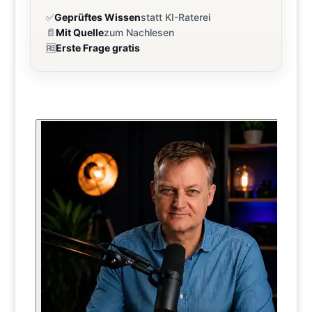
✅
Geprüftes Wissen
statt KI-Raterei
📄
Mit Quelle
zum Nachlesen
🆓
Erste Frage gratis