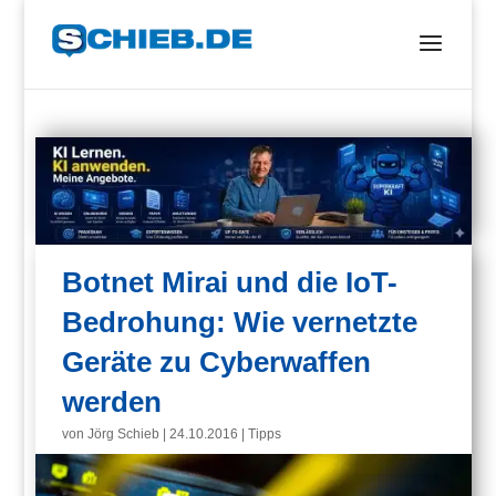
Botnet Mirai und die IoT-
Bedrohung: Wie vernetzte
Geräte zu Cyberwaffen
werden
von
Jörg Schieb
|
24.10.2016
|
Tipps