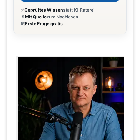
✅
Geprüftes Wissen
statt KI-Raterei
📄
Mit Quelle
zum Nachlesen
🆓
Erste Frage gratis