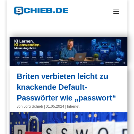
Briten verbieten leicht zu
knackende Default-
Passwörter wie „passwort“
von
Jörg Schieb
|
01.05.2024
|
Internet