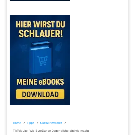
Home
Tipps
Social Networks
TikTok Lite: Wie ByteDance Jugendliche süchtig macht