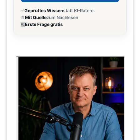
✅
Geprüftes Wissen
statt KI-Raterei
📄
Mit Quelle
zum Nachlesen
🆓
Erste Frage gratis