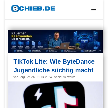
TikTok Lite: Wie ByteDance
Jugendliche süchtig macht
von
Jörg Schieb
|
19.04.2024
|
Social Networks