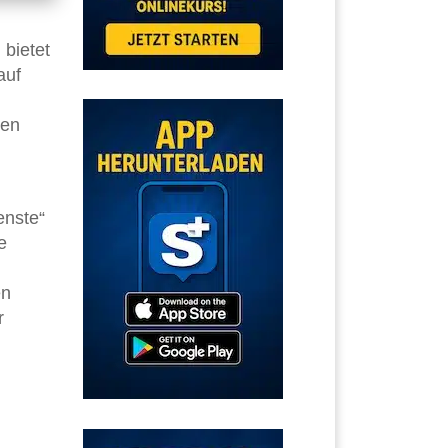
 bietet
auf
nen
enste“
e
en
r