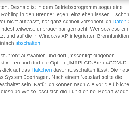
eten. Deshalb ist in dem Betriebsprogramm sogar eine
n Rohling in den Brenner legen, einziehen lassen – schon
r nicht aufpasst, hat ganz schnell versehentlich
Daten
mindest teilweise unbrauchbar gemacht. Wer sowieso ein
t und auf die in Windows XP integrierten Brennfunktio
einfach
abschalten
.
usführen“ auswählen und dort „msconfig“ eingeben.
aktivieren und dort die Option „IMAPI CD-Brenn-COM-Di
sklick auf das
Häkchen
davor ausschalten lässt. Die neu
s System übertragen. Nach einem Neustart sollte die
chaltet sein. Natürlich können nach wie vor die üblich
ieselbe Weise lässt sich die Funktion bei Bedarf wiede