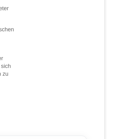
eter
ischen
er
 sich
n zu