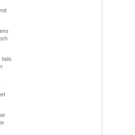
mit
tens
noch
falls
n
r
ief
se
te