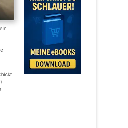
ein
ie
chickt
n
rn