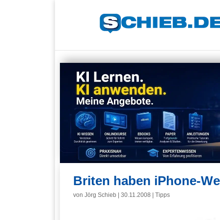
Briten haben iPhone-We
von
Jörg Schieb
|
30.11.2008
|
Tipps