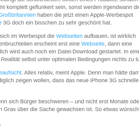
cht komplett geflunkert sein, sonst werden irgendwann di
Großbritannien
haben die jetzt einen Apple-Werbespot
e
3G doch ein bisschen zu sehr geschönt hat.
 sich im Werbespot die
Webseiten
aufbauen, ist wirklich
nbruchteilen erscheint erst eine
Webseite
, dann eine
ich wird auch noch ein Datei-Download gestartet. In ei
ealität selbst unter optimalen Bedingungen nichts zu tu
eaufsicht
. Alles relativ, meint Apple. Denn man hätte dam
ediglich zeigen wollen, dass das neue iPhone 3G schneller
wenn sich Bürger beschweren – und nicht erst Monate ode
och Gras über die Sache gewachsen ist. So etwas wünsc
n