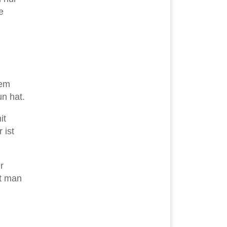
e
nem
n hat.
it
 ist
r
ht man