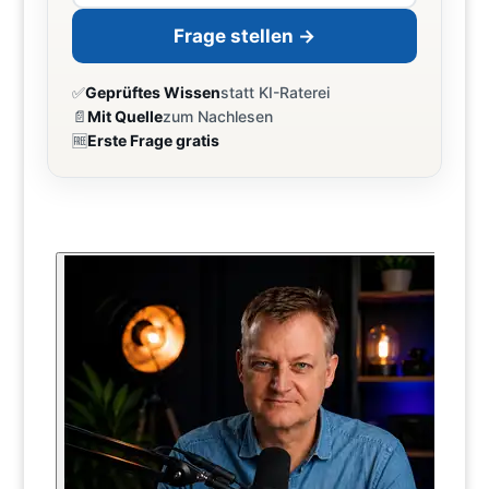
Frage stellen →
✅
Geprüftes Wissen
statt KI-Raterei
📄
Mit Quelle
zum Nachlesen
🆓
Erste Frage gratis