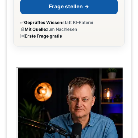
Frage stellen →
✅
Geprüftes Wissen
statt KI-Raterei
📄
Mit Quelle
zum Nachlesen
🆓
Erste Frage gratis