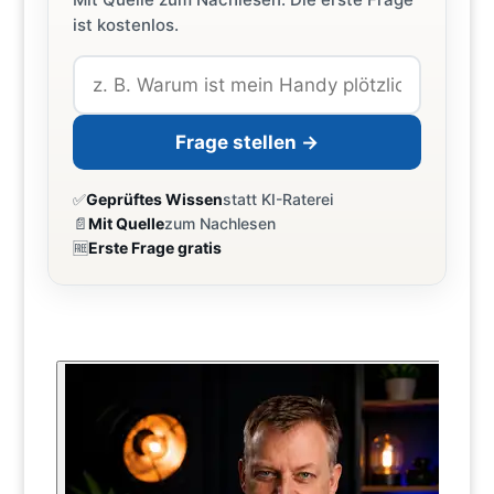
ist kostenlos.
Frage stellen →
✅
Geprüftes Wissen
statt KI-Raterei
📄
Mit Quelle
zum Nachlesen
🆓
Erste Frage gratis