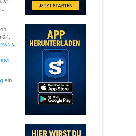
.tv“
le
fon.
 n24,
ews
&
hner
ng
ein