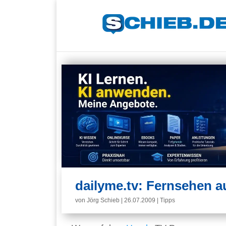
dailyme.tv: Fernsehen 
von
Jörg Schieb
|
26.07.2009
|
Tipps