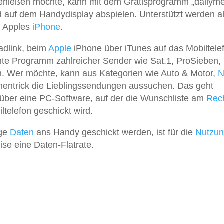
ießen möchte, kann mit dem Gratisprogramm „dailyme
 auf dem Handydisplay abspielen. Unterstützt werden al
e Apples
iPhone
.
dlink, beim
Apple
iPhone über iTunes auf das Mobiltele
chte Programm zahlreicher Sender wie Sat.1, ProSieben,
n. Wer möchte, kann aus Kategorien wie Auto & Motor,
N
ntrick die Lieblingssendungen aussuchen. Das geht
über eine PC-Software, auf der die Wunschliste am
Rec
telefon geschickt wird.
nge
Daten
ans Handy geschickt werden, ist für die
Nutzu
ise eine Daten-Flatrate.