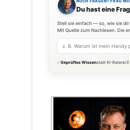
NOCH FRAGEN? FRAG MI
Du hast eine Fra
Stell sie einfach — so, wie sie 
Mit Quelle zum Nachlesen. Die er
✅
Geprüftes Wissen
statt KI-Raterei
📄