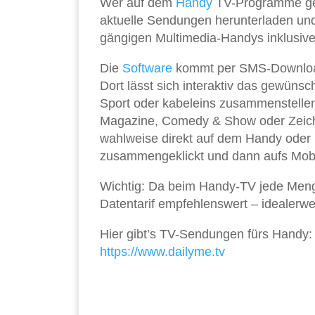
Wer auf dem
Handy
TV-Programme gen
aktuelle Sendungen herunterladen und
gängigen Multimedia-Handys inklusiv
Die
Software
kommt per SMS-Downloa
Dort lässt sich interaktiv das gewüns
Sport oder kabeleins zusammenstelle
Magazine, Comedy & Show oder Zeiche
wahlweise direkt auf dem Handy oder 
zusammengeklickt und dann aufs Mobil
Wichtig: Da beim Handy-TV jede Me
Datentarif empfehlenswert – idealerwe
Hier gibt’s TV-Sendungen fürs Handy:
https://www.dailyme.tv