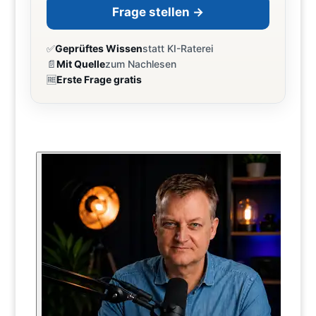
Frage stellen →
✅
Geprüftes Wissen
statt KI-Raterei
📄
Mit Quelle
zum Nachlesen
🆓
Erste Frage gratis