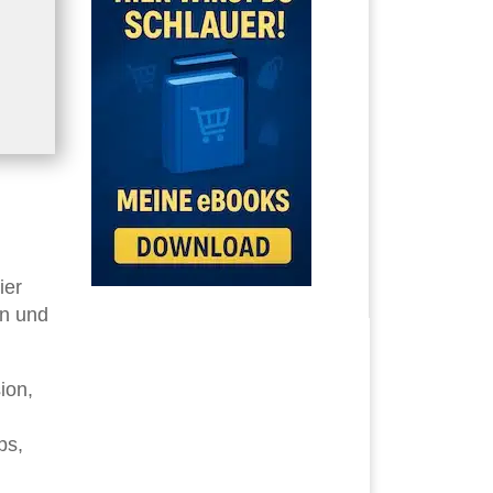
ier
en und
ion,
ps,