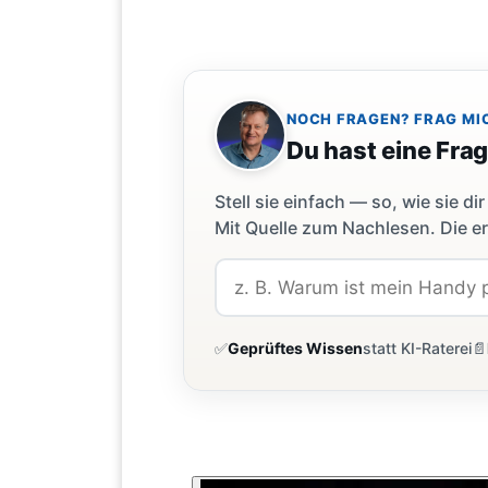
NOCH FRAGEN? FRAG MI
Du hast eine Fra
Stell sie einfach — so, wie sie 
Mit Quelle zum Nachlesen. Die er
✅
Geprüftes Wissen
statt KI-Raterei
📄