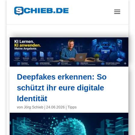
Deepfakes erkennen: So
schützt ihr eure digitale
Identität
von
Jörg Schieb
|
24.06.2026
|
Tipps