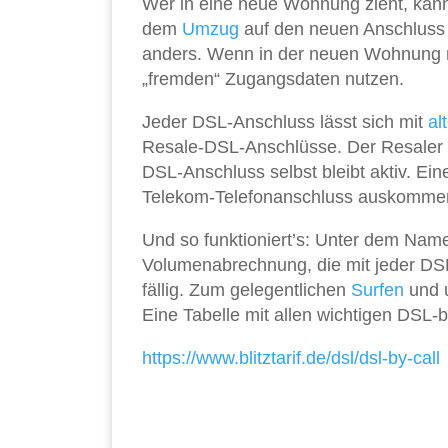
Wer in eine neue Wohnung zieht, kan
dem
Umzug
auf den neuen Anschluss 
anders. Wenn in der neuen Wohnung noc
„fremden“ Zugangsdaten nutzen.
Jeder DSL-Anschluss lässt sich mit
al
Resale-DSL-Anschlüsse. Der Resaler k
DSL-Anschluss selbst bleibt aktiv. Ei
Telekom-Telefonanschluss auskomme
Und so funktioniert’s: Unter dem Namen
Volumenabrechnung, die mit jeder DSL
fällig. Zum gelegentlichen
Surfen
und u
Eine Tabelle mit allen wichtigen DSL-b
https://www.blitztarif.de/dsl/dsl-by-call