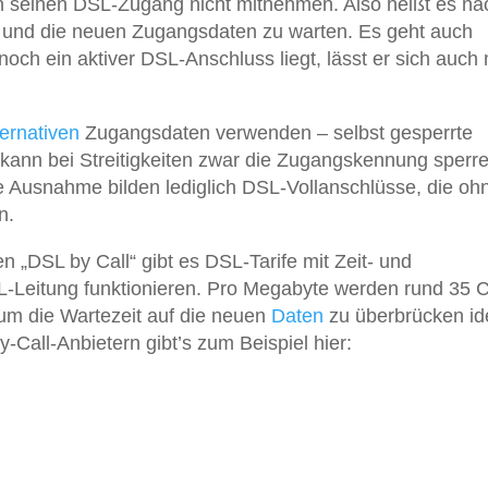
n seinen DSL-Zugang nicht mitnehmen. Also heißt es na
und die neuen Zugangsdaten zu warten. Es geht auch
h ein aktiver DSL-Anschluss liegt, lässt er sich auch 
ternativen
Zugangsdaten verwenden – selbst gesperrte
ann bei Streitigkeiten zwar die Zugangskennung sperre
ne Ausnahme bilden lediglich DSL-Vollanschlüsse, die oh
n.
 „DSL by Call“ gibt es DSL-Tarife mit Zeit- und
-Leitung funktionieren. Pro Megabyte werden rund 35 
m die Wartezeit auf die neuen
Daten
zu überbrücken id
y-Call-Anbietern gibt’s zum Beispiel hier: