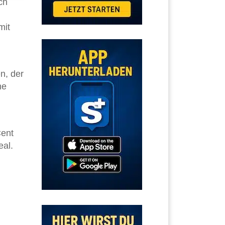
ch
mit
n, der
ne
Cent
eal.