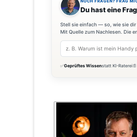
NOCH FRAGEN? FRAG MI
Du hast eine Fra
Stell sie einfach — so, wie sie 
Mit Quelle zum Nachlesen. Die er
✅
Geprüftes Wissen
statt KI-Raterei
📄