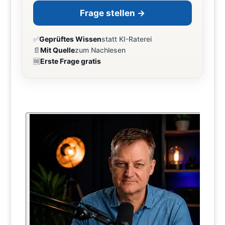
Frage stellen →
✅
Geprüftes Wissen
statt KI-Raterei
📄
Mit Quelle
zum Nachlesen
🆓
Erste Frage gratis