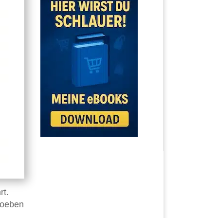
rt.
 soeben