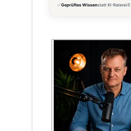
✅
Geprüftes Wissen
statt KI-Raterei
📄