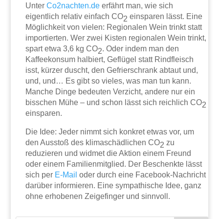
Unter
Co2nachten.de
erfährt man, wie sich
eigentlich relativ einfach CO
einsparen lässt. Eine
2
Möglichkeit von vielen: Regionalen Wein trinkt statt
importierten. Wer zwei Kisten regionalen Wein trinkt,
spart etwa 3,6 kg CO
. Oder indem man den
2
Kaffeekonsum halbiert, Geflügel statt Rindfleisch
isst, kürzer duscht, den Gefrierschrank abtaut und,
und, und… Es gibt so vieles, was man tun kann.
Manche Dinge bedeuten Verzicht, andere nur ein
bisschen Mühe – und schon lässt sich reichlich CO
2
einsparen.
Die Idee: Jeder nimmt sich konkret etwas vor, um
den Ausstoß des klimaschädlichen CO
zu
2
reduzieren und widmet die Aktion einem Freund
oder einem Familienmitglied. Der Beschenkte lässt
sich per
E-Mail
oder durch eine Facebook-Nachricht
darüber informieren. Eine sympathische Idee, ganz
ohne erhobenen Zeigefinger und sinnvoll.