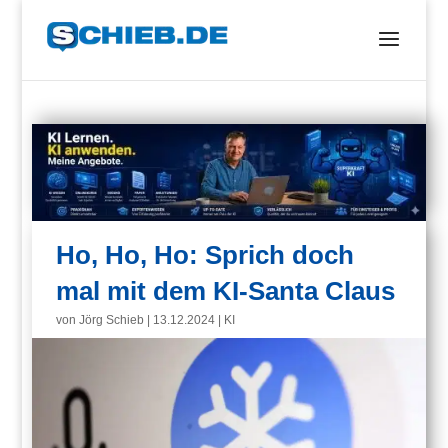
Ho, Ho, Ho: Sprich doch
mal mit dem KI-Santa Claus
von
Jörg Schieb
|
13.12.2024
|
KI