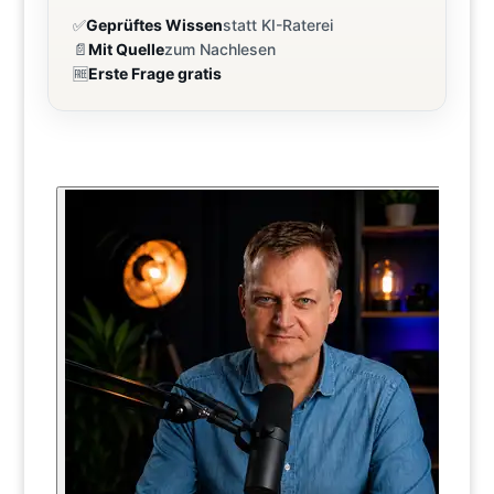
✅
Geprüftes Wissen
statt KI-Raterei
📄
Mit Quelle
zum Nachlesen
🆓
Erste Frage gratis