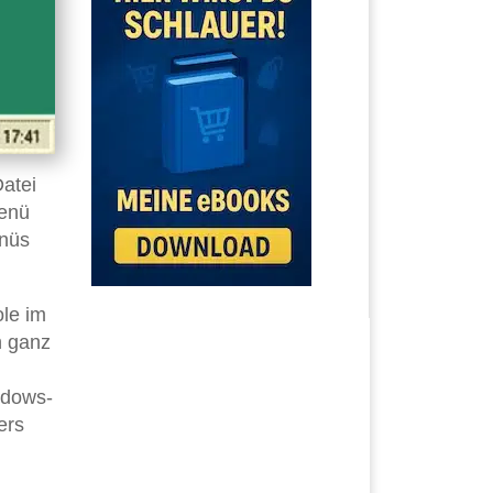
atei
enü
enüs
le im
n ganz
ndows-
ers