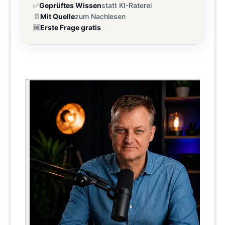
✅
Geprüftes Wissen
statt KI-Raterei
📄
Mit Quelle
zum Nachlesen
🆓
Erste Frage gratis