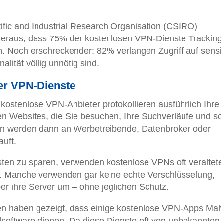
fic and Industrial Research Organisation (CSIRO)
eraus, dass 75% der kostenlosen VPN-Dienste Tracking
n. Noch erschreckender: 82% verlangen Zugriff auf sens
alität völlig unnötig sind.
er VPN-Dienste
e kostenlose VPN-Anbieter protokollieren ausführlich Ihre
ten Websites, die Sie besuchen, Ihre Suchverläufe und s
ten werden dann an Werbetreibende, Datenbroker oder
uft.
ten zu sparen, verwenden kostenlose VPNs oft veraltet
 Manche verwenden gar keine echte Verschlüsselung,
über ihre Server um – ohne jeglichen Schutz.
en haben gezeigt, dass einige kostenlose VPN-Apps Ma
hadsoftware dienen. Da diese Dienste oft von unbekannten