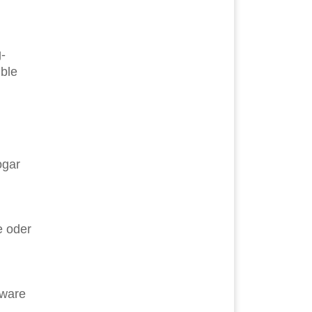
-
ible
ogar
e oder
lware