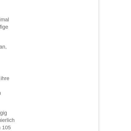
imal
fige
an,
ihre
m
gig
ierlich
n 105