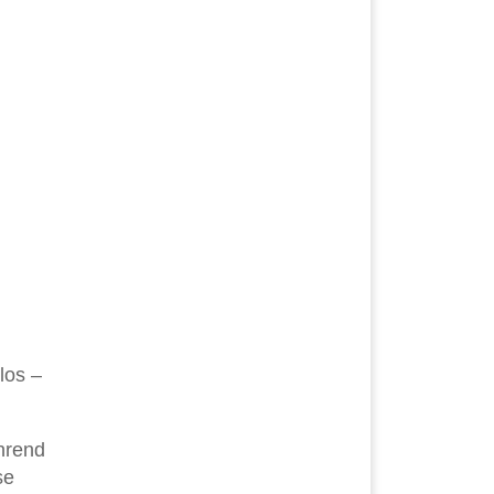
los –
hrend
se