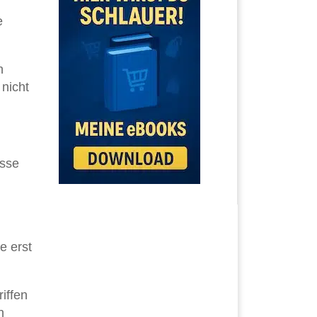
e
n
 nicht
esse
e erst
iffen
n