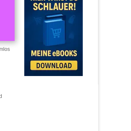
emlos
d