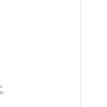
er
it