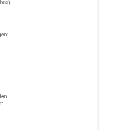
box).
gen:
 den
nt