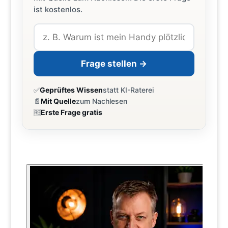
ist kostenlos.
Frage stellen →
✅
Geprüftes Wissen
statt KI-Raterei
📄
Mit Quelle
zum Nachlesen
🆓
Erste Frage gratis