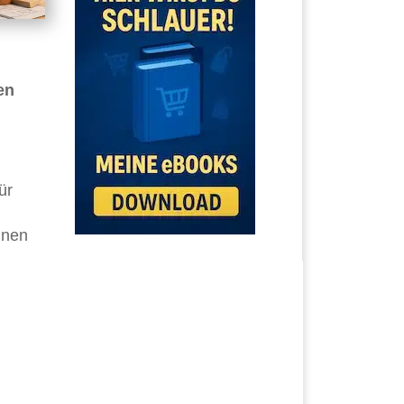
en
ür
inen