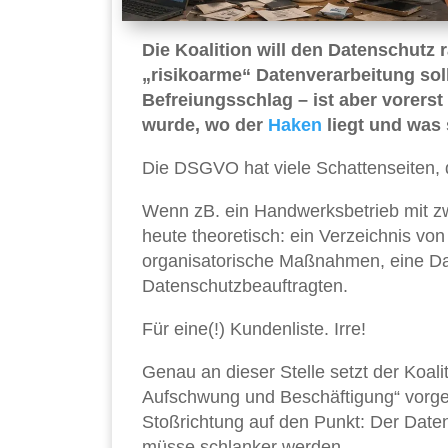
Die Koalition will den Datenschutz 
„risikoarme“ Datenverarbeitung sol
Befreiungsschlag – ist aber vorers
wurde, wo der
Haken
liegt und was 
Die DSGVO hat viele Schattenseiten, d
Wenn zB. ein Handwerksbetrieb mit zwö
heute theoretisch: ein Verzeichnis vo
organisatorische Maßnahmen, eine Da
Datenschutzbeauftragten.
Für eine(!) Kundenliste. Irre!
Genau an dieser Stelle setzt der Koal
Aufschwung und Beschäftigung“ vorgel
Stoßrichtung auf den Punkt: Der Date
müsse schlanker werden.