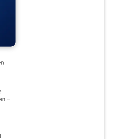
en
e
ren –
t