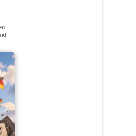
en
und