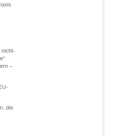
raxis
nicht-
e“
ern –
EU-
n, die