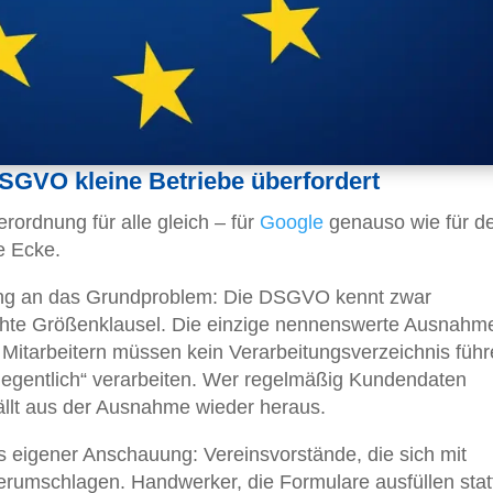
SGVO kleine Betriebe überfordert
rordnung für alle gleich – für
Google
genauso wie für d
e Ecke.
fang an das Grundproblem: Die DSGVO kennt zwar
echte Größenklausel. Die einzige nennenswerte Ausnahm
50 Mitarbeitern müssen kein Verarbeitungsverzeichnis füh
legentlich“ verarbeiten. Wer regelmäßig Kundendaten
 fällt aus der Ausnahme wieder heraus.
s eigener Anschauung: Vereinsvorstände, die sich mit
erumschlagen. Handwerker, die Formulare ausfüllen stat