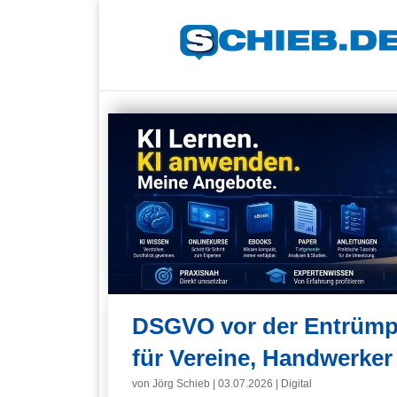
DSGVO vor der Entrümpe
für Vereine, Handwerker
von
Jörg Schieb
|
03.07.2026
|
Digital