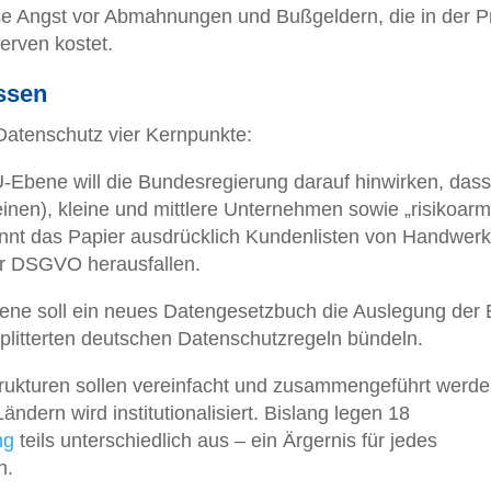
use Angst vor Abmahnungen und Bußgeldern, die in der P
erven kostet.
ossen
Datenschutz vier Kernpunkte:
-Ebene will die Bundesregierung darauf hinwirken, dass 
einen), kleine und mittlere Unternehmen sowie „risikoarm
ennt das Papier ausdrücklich Kundenlisten von Handwerk
r DSGVO herausfallen.
ne soll ein neues Datengesetzbuch die Auslegung der 
splitterten deutschen Datenschutzregeln bündeln.
rukturen sollen vereinfacht und zusammengeführt werde
ändern wird institutionalisiert. Bislang legen 18
ng
teils unterschiedlich aus – ein Ärgernis für jedes
n.