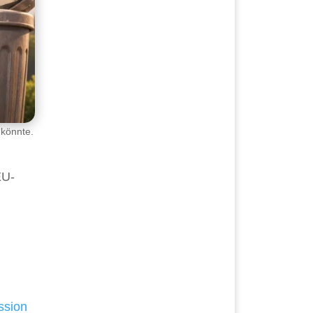
 könnte.
EU-
sion