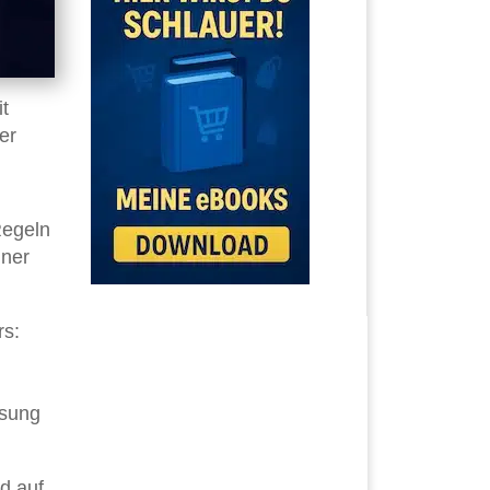
it
er
Regeln
dner
rs:
sung
d auf