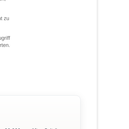
ht zu
griff
rten.