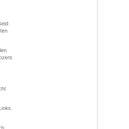
Seid
rten
den
ozent.
cht
Links.
ch,