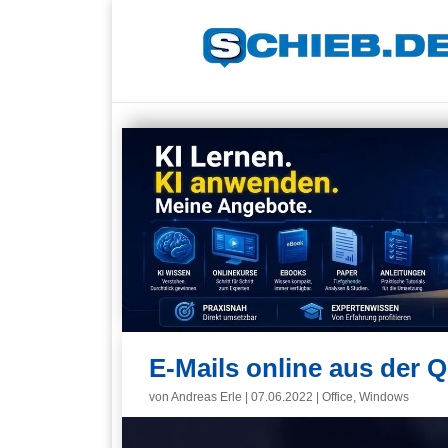
E-Mails online aus der 
von
Andreas Erle
|
07.06.2022
|
Office
,
Windows