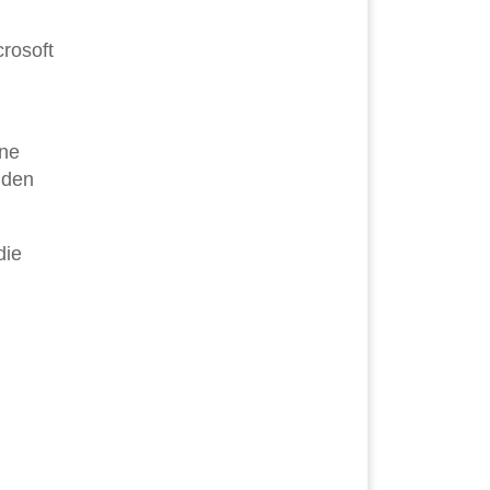
rosoft
äne
 den
die