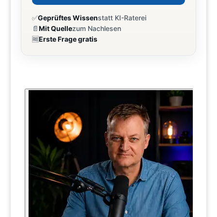
✅
Geprüftes Wissen
statt KI-Raterei
📄
Mit Quelle
zum Nachlesen
🆓
Erste Frage gratis