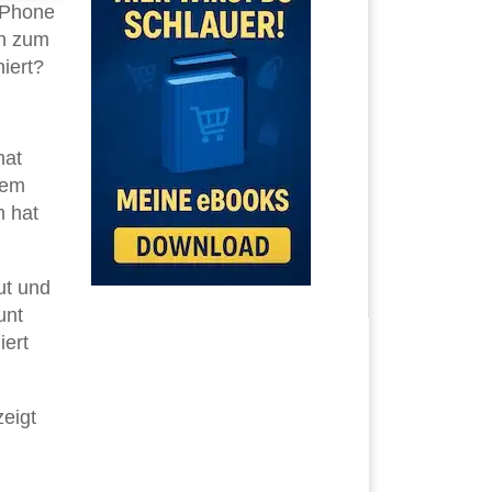
 iPhone
en zum
iert?
hat
dem
m hat
ut und
unt
iert
zeigt