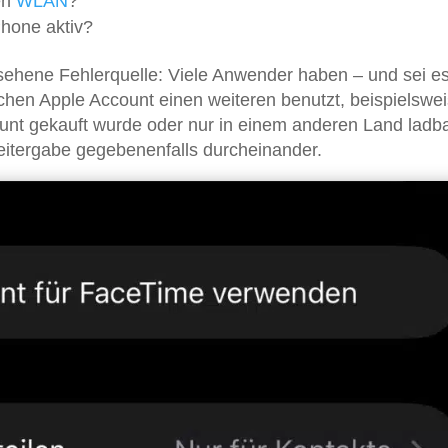
en
WLAN
?
Phone aktiv?
ersehene Fehlerquelle: Viele Anwender haben – und sei e
hen Apple Account einen weiteren benutzt, beispielswei
unt gekauft wurde oder nur in einem anderen Land ladba
eitergabe gegebenenfalls durcheinander.