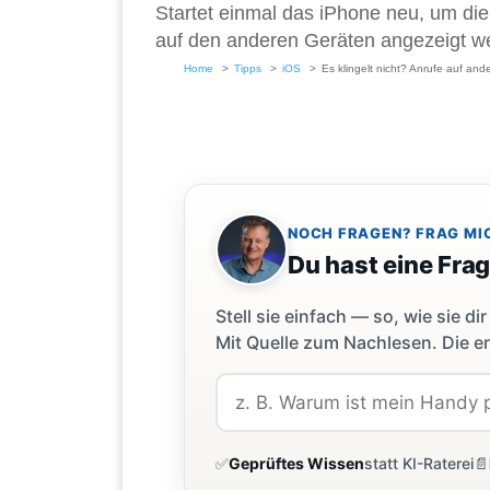
Startet einmal das iPhone neu, um die 
auf den anderen Geräten angezeigt w
Home
Tipps
iOS
Es klingelt nicht? Anrufe auf an
NOCH FRAGEN? FRAG MI
Du hast eine Fra
Stell sie einfach — so, wie sie 
Mit Quelle zum Nachlesen. Die er
✅
Geprüftes Wissen
statt KI-Raterei
📄