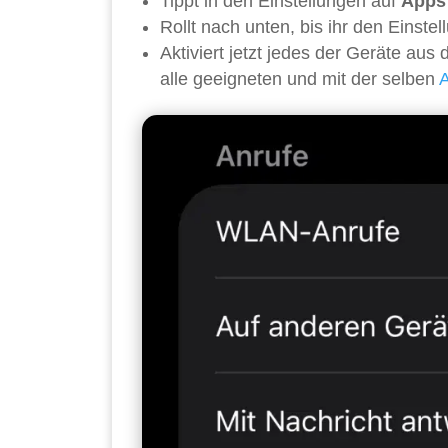
Tippt in den Einstellungen auf
Apps
Rollt nach unten, bis ihr den Einste
Aktiviert jetzt jedes der Geräte aus
alle geeigneten und mit der selben
A