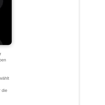
r
lben
wählt
r die