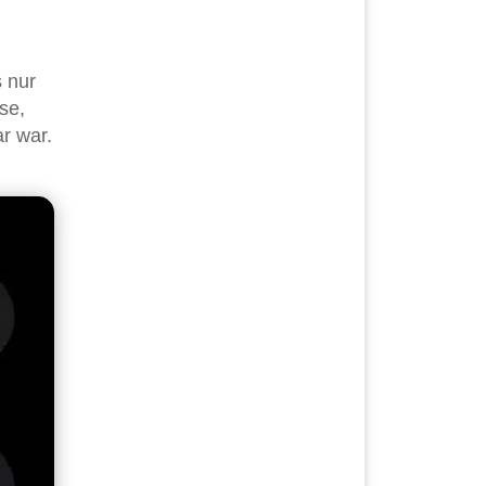
s nur
se,
r war.