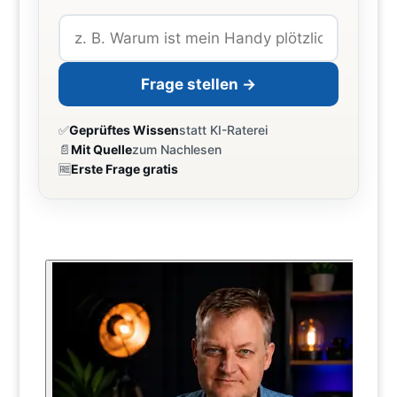
Frage stellen →
✅
Geprüftes Wissen
statt KI-Raterei
📄
Mit Quelle
zum Nachlesen
🆓
Erste Frage gratis