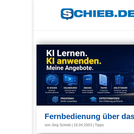
Fernbedienung über das 
von
Jörg Schieb
|
16.04.2003
|
Tipps