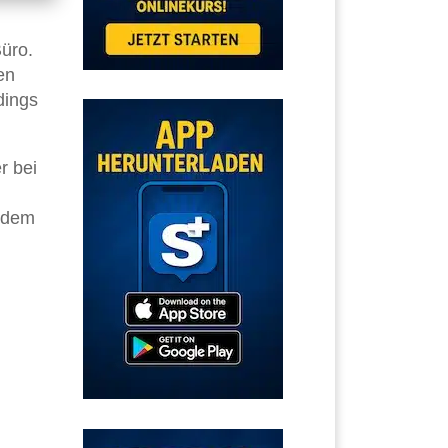
üro.
en
rdings
r bei
jedem