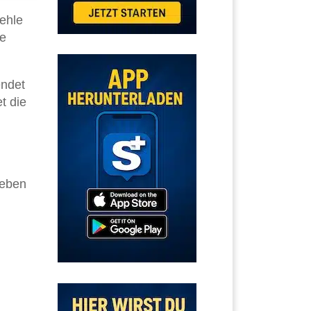
ehle
te
endet
t die
neben