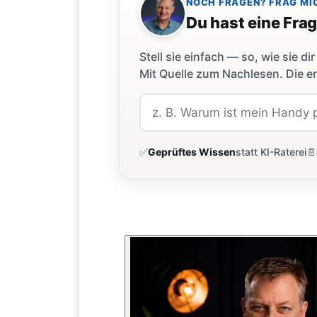
NOCH FRAGEN? FRAG MI
Du hast eine Fra
Stell sie einfach — so, wie sie 
Mit Quelle zum Nachlesen. Die er
✅
Geprüftes Wissen
statt KI-Raterei
📄