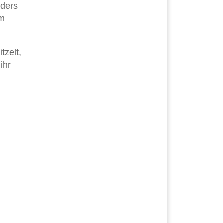
nders
um
tzelt,
ihr