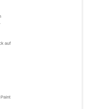
n
.
ck auf
 Paint