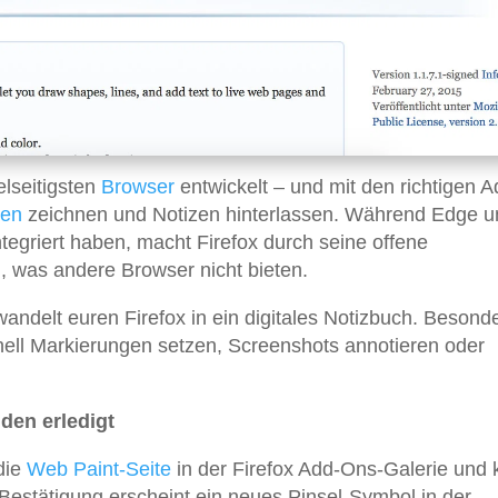
elseitigsten
Browser
entwickelt – und mit den richtigen A
ten
zeichnen und Notizen hinterlassen. Während Edge u
tegriert haben, macht Firefox durch seine offene
h, was andere Browser nicht bieten.
andelt euren Firefox in ein digitales Notizbuch. Besond
chnell Markierungen setzen, Screenshots annotieren oder
nden erledigt
 die
Web Paint-Seite
in der Firefox Add-Ons-Galerie und k
 Bestätigung erscheint ein neues Pinsel-Symbol in der