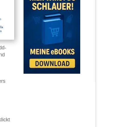
dd-
nd
ers
lickt