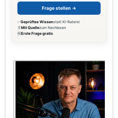
Frage stellen →
✅
Geprüftes Wissen
statt KI-Raterei
📄
Mit Quelle
zum Nachlesen
🆓
Erste Frage gratis